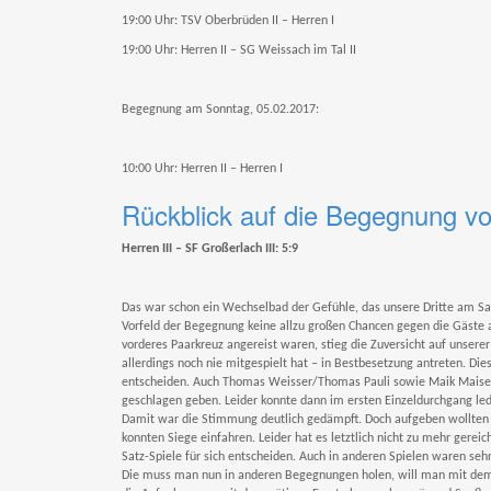
19:00 Uhr: TSV Oberbrüden II – Herren I
19:00 Uhr: Herren II – SG Weissach im Tal II
Begegnung am Sonntag, 05.02.2017:
10:00 Uhr: Herren II – Herren I
Rückblick auf die Begegnung v
Herren III – SF Großerlach III: 5:9
Das war schon ein Wechselbad der Gefühle, das unsere Dritte am S
Vorfeld der Begegnung keine allzu großen Chancen gegen die Gäste au
vorderes Paarkreuz angereist waren, stieg die Zuversicht auf unsere
allerdings noch nie mitgespielt hat – in Bestbesetzung antreten. Die
entscheiden. Auch Thomas Weisser/Thomas Pauli sowie Maik Maisenb
geschlagen geben. Leider konnte dann im ersten Einzeldurchgang ledi
Damit war die Stimmung deutlich gedämpft. Doch aufgeben wollten u
konnten Siege einfahren. Leider hat es letztlich nicht zu mehr gerei
Satz-Spiele für sich entscheiden. Auch in anderen Spielen waren seh
Die muss man nun in anderen Begegnungen holen, will man mit dem A