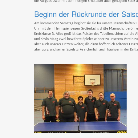
die Aufgabe zwar mit dem nötigen Ernst aber auch genügend Spaß an
Beginn der Rückrunde der Sais
Am kommenden Samstag beginnt sie sie für unsere Mannschaften: Die
Uhr mit dem Heimspiel gegen Großerlachs dritte Mannschaft eröffn
Kreisklasse B. Allzu groß ist das Polster des Tabellenachten auf die 
und Kevin Maag zwei bewährte Spieler wieder zu unserem Verein zurü
aber auch unserer Dritten weiter, die dann hoffentlich seltener Ersatz
aber aufgrund seiner Spielstärke sicherlich auch häufiger in der Drit